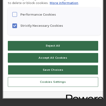
to delete or block cookies.
More information
Performance Cookies
Strictly Necessary Cookies
Ingredienser
Reject All
1
msk
JOKK Lingon, drickfärdig
Accept All Cookies
4
msk
nybryggd espresso
Save Choices
2
dl
mjölk, skummad
Cookies Settings
1
tsk
lingonsylt eller färska lingon
1
klick
vispad grädde