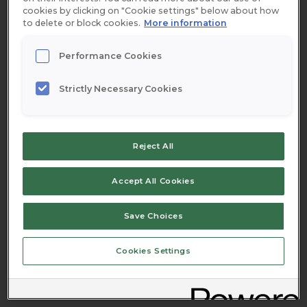
cookies by clicking on "Cookie settings" below about how
to delete or block cookies.
More information
Performance Cookies
Portioner
–
+
Strictly Necessary Cookies
Reject All
Ingredienser
Accept All Cookies
0,75
dl
JOKK Svarta vinbär, koncentrat
Save Choices
4
stora kycklingfiléer
Cookies Settings
0,5
dl
kinesisk soja
4
dl
crème fraiche