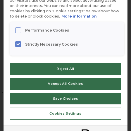
our visitors use our website and select advertising based
on their interests. You can read more about our use of
cookies by clicking on "Cookie settings" below about how
to delete or block cookies.
More information
Performance Cookies
Strictly Necessary Cookies
Reject All
Accept All Cookies
JOKK® Svartvinbär 0,25 liter
Save Choices
Rated





Cookies Settings
0
JOKK Svart Vinbär, koncentrat av äkta bär.
out